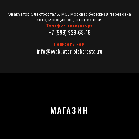
Перейти
к
Эвакуатор Электросталь, МО, Москва: бережная перевозка
содержимому
авто, мотоциклов, спецтехники.
Телефон эвакуатора
+7 (999) 929-68-18
Написать нам
info@evakuator-elektrostal.ru
Кнопка
Открыть
МАГАЗИН